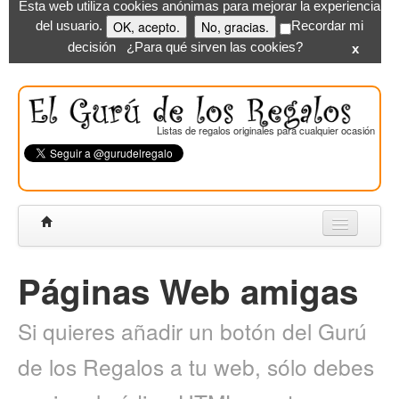
Esta web utiliza cookies anónimas para mejorar la experiencia
OK, acepto.
No, gracias.
del usuario.
Recordar mi
decisión
¿Para qué sirven las cookies?
x
Listas de regalos originales para cualquier ocasión
Mis listas
Iniciar sesión/Registrarse
Páginas Web amigas
Mis amigos
Si quieres añadir un botón del Gurú
Buscador
de los Regalos a tu web, sólo debes
Blog